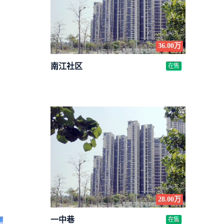
36.00万
南江社区
在售
28.00万
一中巷
在售